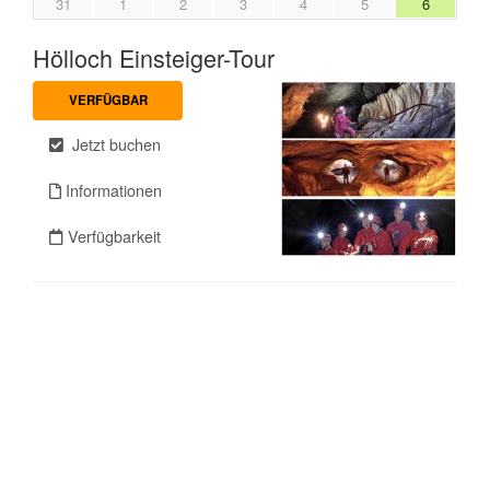
31
1
2
3
4
5
6
Hölloch Einsteiger-Tour
VERFÜGBAR
Jetzt buchen
Informationen
Verfügbarkeit