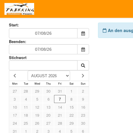
Start:
An den ausge
Beenden:
Stichwort
Mon
Tue
Wed
Thu
Fri
Sat
Sun
27
28
29
30
31
1
2
3
4
5
6
7
8
9
10
11
12
13
14
15
16
17
18
19
20
21
22
23
24
25
26
27
28
29
30
31
1
2
3
4
5
6